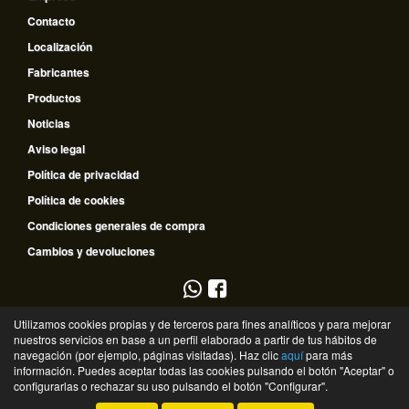
Contacto
Localización
Fabricantes
Productos
Noticias
Aviso legal
Política de privacidad
Política de cookies
Condiciones generales de compra
Cambios y devoluciones
953 796 510
Utilizamos cookies propias y de terceros para fines analíticos y para mejorar
nuestros servicios en base a un perfil elaborado a partir de tus hábitos de
635 672 334
navegación (por ejemplo, páginas visitadas). Haz clic
aquí
para más
información. Puedes aceptar todas las cookies pulsando el botón "Aceptar" o
©
Recambios Guadalquivir
- 2026 -
Tienda online de recambios de Gira
configurarlas o rechazar su uso pulsando el botón "Configurar".