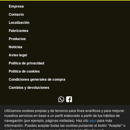
Empresa
Contacto
Localización
Fabricantes
Productos
Noticias
Aviso legal
Política de privacidad
Política de cookies
Condiciones generales de compra
Cambios y devoluciones
953 796 510
Utilizamos cookies propias y de terceros para fines analíticos y para mejorar
nuestros servicios en base a un perfil elaborado a partir de tus hábitos de
635 672 334
navegación (por ejemplo, páginas visitadas). Haz clic
aquí
para más
información. Puedes aceptar todas las cookies pulsando el botón "Aceptar" o
©
Recambios Guadalquivir
- 2026 -
Tienda online de recambios de Gira