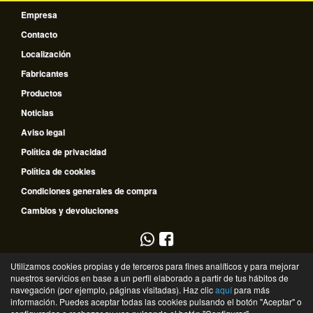
Empresa
Contacto
Localización
Fabricantes
Productos
Noticias
Aviso legal
Política de privacidad
Política de cookies
Condiciones generales de compra
Cambios y devoluciones
953 796 510
Utilizamos cookies propias y de terceros para fines analíticos y para mejorar
nuestros servicios en base a un perfil elaborado a partir de tus hábitos de
635 672 334
navegación (por ejemplo, páginas visitadas). Haz clic
aquí
para más
información. Puedes aceptar todas las cookies pulsando el botón "Aceptar" o
©
Recambios Guadalquivir
- 2026 -
Tienda online de recambios de Gira