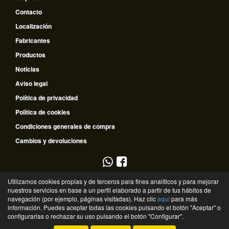
Contacto
Localización
Fabricantes
Productos
Noticias
Aviso legal
Política de privacidad
Política de cookies
Condiciones generales de compra
Cambios y devoluciones
953 796 510
Utilizamos cookies propias y de terceros para fines analíticos y para mejorar
nuestros servicios en base a un perfil elaborado a partir de tus hábitos de
635 672 334
navegación (por ejemplo, páginas visitadas). Haz clic
aquí
para más
información. Puedes aceptar todas las cookies pulsando el botón "Aceptar" o
©
Recambios Guadalquivir
- 2026 -
Tienda online de recambios de Gira
configurarlas o rechazar su uso pulsando el botón "Configurar".