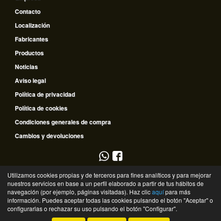
Contacto
Localización
Fabricantes
Productos
Noticias
Aviso legal
Política de privacidad
Política de cookies
Condiciones generales de compra
Cambios y devoluciones
953 796 510
Utilizamos cookies propias y de terceros para fines analíticos y para mejorar
nuestros servicios en base a un perfil elaborado a partir de tus hábitos de
635 672 334
navegación (por ejemplo, páginas visitadas). Haz clic
aquí
para más
información. Puedes aceptar todas las cookies pulsando el botón "Aceptar" o
©
Recambios Guadalquivir
- 2026 -
Tienda online de recambios de Gira
configurarlas o rechazar su uso pulsando el botón "Configurar".