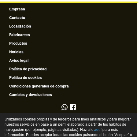
Empresa
Contacto
Localización
Fabricantes
Productos
Noticias
Aviso legal
Política de privacidad
Política de cookies
Condiciones generales de compra
Cambios y devoluciones
953 796 510
Utilizamos cookies propias y de terceros para fines analíticos y para mejorar
nuestros servicios en base a un perfil elaborado a partir de tus hábitos de
635 672 334
navegación (por ejemplo, páginas visitadas). Haz clic
aquí
para más
información. Puedes aceptar todas las cookies pulsando el botón "Aceptar" o
©
Recambios Guadalquivir
- 2026 -
Tienda online de recambios de Gira