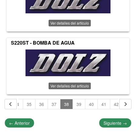
Ver detalles del artículo
S220ST - BOMBA DE AGUA
Ver detalles del artículo
33
34
35
36
37
38
39
40
41
42
43
←
Anterior
Siguiente
→