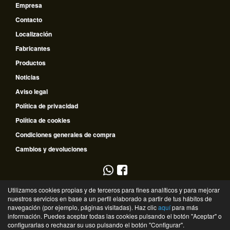
Empresa
Contacto
Localización
Fabricantes
Productos
Noticias
Aviso legal
Política de privacidad
Política de cookies
Condiciones generales de compra
Cambios y devoluciones
953 796 510
Utilizamos cookies propias y de terceros para fines analíticos y para mejorar
nuestros servicios en base a un perfil elaborado a partir de tus hábitos de
635 672 334
navegación (por ejemplo, páginas visitadas). Haz clic
aquí
para más
información. Puedes aceptar todas las cookies pulsando el botón "Aceptar" o
©
Recambios Guadalquivir
- 2026 -
Tienda online de recambios de Gira
configurarlas o rechazar su uso pulsando el botón "Configurar".